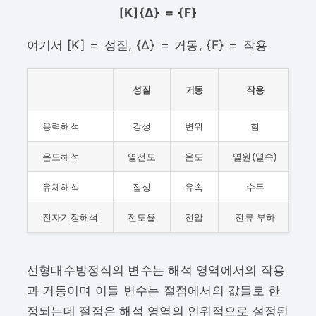
[K]{Δ} ＝ {F}
여기서 [K] ＝ 성질, {Δ} ＝ 거동, {F} ＝ 작용
성질
거동
작용
응력해석
강성
변위
힘
온도해석
열전도
온도
열원(열속)
유체해석
점성
유속
수두
전자기장해석
전도율
전압
전류 부하
선형대수방정식의 변수는 해석 영역에서의 작용
과 거동이며 이들 변수는 절점에서의 값들로 한
정되는데 절점은 해석 영역의 인위적으로 설정된