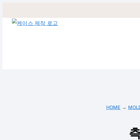
컨
텐
츠
건
너
뛰
기
HOME
→
MOL
측