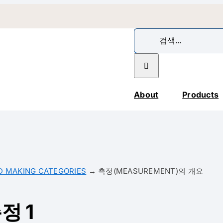
검
색:
About
Products
D MAKING CATEGORIES
→
측정(MEASUREMENT)의 개요
정 1