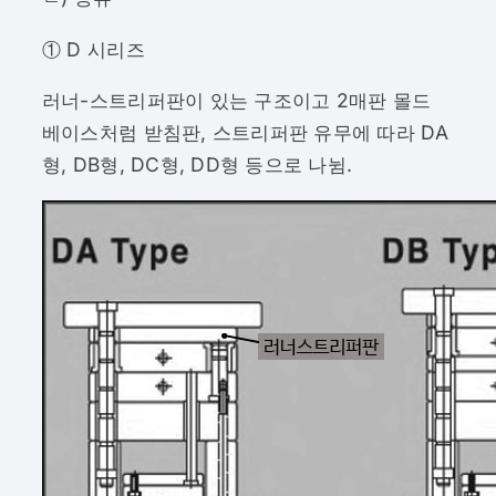
① D 시리즈
러너-스트리퍼판이 있는 구조이고 2매판 몰드
베이스처럼 받침판, 스트리퍼판 유무에 따라 DA
형, DB형, DC형, DD형 등으로 나뉨.