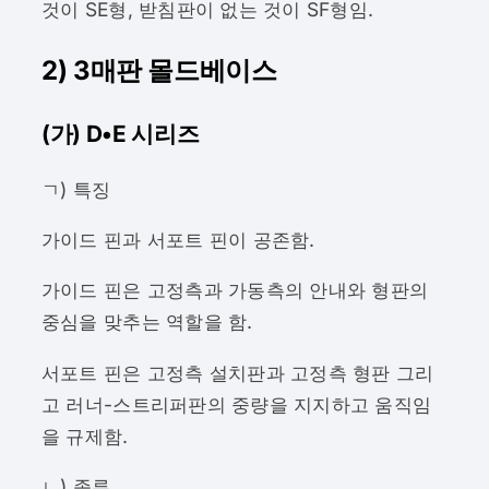
것이 SE형, 받침판이 없는 것이 SF형임.
2) 3매판 몰드베이스
(가) D•E 시리즈
ㄱ) 특징
가이드 핀과 서포트 핀이 공존함.
가이드 핀은 고정측과 가동측의 안내와 형판의
중심을 맞추는 역할을 함.
서포트 핀은 고정측 설치판과 고정측 형판 그리
고 러너-스트리퍼판의 중량을 지지하고 움직임
을 규제함.
ㄴ) 종류