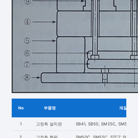
No
부품명
재질
1
고정측 설치판
SB41, SB50, SM25C, SM55C
2
고정측 형판
SM50C, SM55C, STC7, SCM44