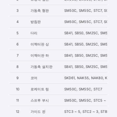
3
가동측 형판
SM50C, SM55C, STC7, SCM44
4
받침판
SM50C, SM55C, STC7, SCM44
5
다리
SB41, SB50, SM25C, SM55C
6
이젝터판 상
SB41, SB50, SM25C, SM55C
7
이젝터판 하
SB41, SB50, SM25C, SM55C
8
가동측 설치판
SB41, SB50, SM25C, SM55C
9
코어
SKD61, NAK55, NAK80, KP1, 
10
로케이트 링
SM50C, SM55C, STC7
11
스프루 부시
SM50C, SM55C, STC5 ~ 7, S
12
가이드 핀
STC3 ~ 5, STC2 ~ 3, STB2