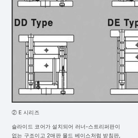
② E 시리즈
슬라이드 코어가 설치되어 러너-스트리퍼판이
없는 구조이고 2매판 몰드 베이스처럼 받침판,