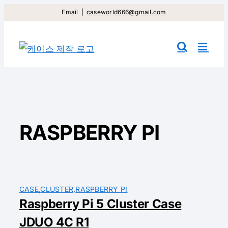
컨
Email
|
caseworld666@gmail.com
텐
츠
건
너
뛰
기
RASPBERRY PI
CASE
,
CLUSTER
,
RASPBERRY PI
Raspberry Pi 5 Cluster Case
JDUO 4C R1